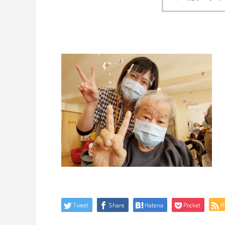
Tweet
Share
Hatena
Pocket
R