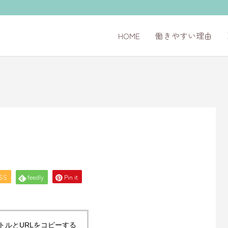
HOME
働きやすい理由
5
SS
feedly
Pin it
トルとURLをコピーする