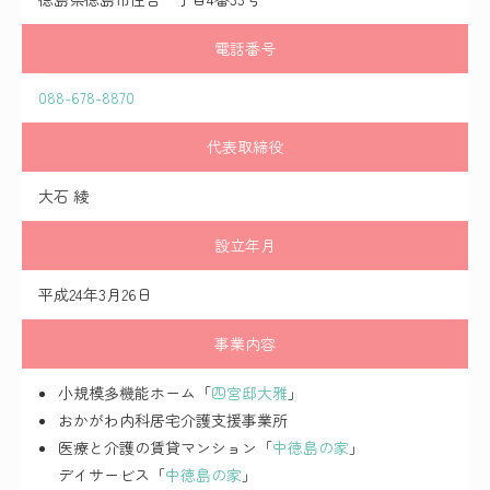
電話番号
088-678-8870
代表取締役
大石 綾
設立年月
平成24年3月26日
事業内容
小規模多機能ホーム「
四宮邸大雅
」
おかがわ内科居宅介護支援事業所
医療と介護の賃貸マンション「
中徳島の家
」
デイサービス「
中徳島の家
」