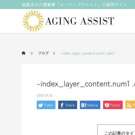
徳島市の介護事業「エージングアシスト」の採用サイト
ブログ
-index_layer_content.num1 .catch
-index_layer_content.num1 .
2022.04.25
Tweet
Share
Hatena
Pocket
R
この記事のタイ