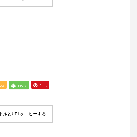
SS
feedly
Pin it
トルとURLをコピーする